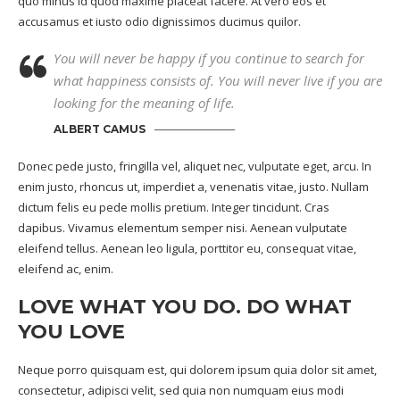
quo minus id quod maxime placeat facere. At vero eos et
accusamus et iusto odio dignissimos ducimus quilor.
You will never be happy if you continue to search for
what happiness consists of. You will never live if you are
looking for the meaning of life.
ALBERT CAMUS
Donec pede justo, fringilla vel, aliquet nec, vulputate eget, arcu. In
enim justo, rhoncus ut, imperdiet a, venenatis vitae, justo. Nullam
dictum felis eu pede mollis pretium. Integer tincidunt. Cras
dapibus. Vivamus elementum semper nisi. Aenean vulputate
eleifend tellus. Aenean leo ligula, porttitor eu, consequat vitae,
eleifend ac, enim.
LOVE WHAT YOU DO. DO WHAT
YOU LOVE
Neque porro quisquam est, qui dolorem ipsum quia dolor sit amet,
consectetur, adipisci velit, sed quia non numquam eius modi